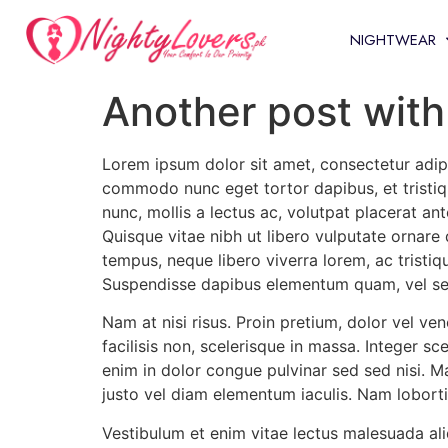
NIGHTWEAR
Another post with
Lorem ipsum dolor sit amet, consectetur adipis
commodo nunc eget tortor dapibus, et tristiqu
nunc, mollis a lectus ac, volutpat placerat an
Quisque vitae nibh ut libero vulputate ornare 
tempus, neque libero viverra lorem, ac tristiq
Suspendisse dapibus elementum quam, vel s
Nam at nisi risus. Proin pretium, dolor vel venen
facilisis non, scelerisque in massa. Integer sc
enim in dolor congue pulvinar sed sed nisi. Ma
justo vel diam elementum iaculis. Nam lobortis
Vestibulum et enim vitae lectus malesuada ali