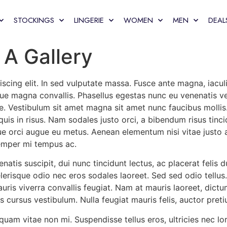
STOCKINGS
LINGERIE
WOMEN
MEN
DEAL
 A Gallery
cing elit. In sed vulputate massa. Fusce ante magna, iaculis 
e magna convallis. Phasellus egestas nunc eu venenatis veh
te. Vestibulum sit amet magna sit amet nunc faucibus mollis. 
quis in risus. Nam sodales justo orci, a bibendum risus tinci
ue orci augue eu metus. Aenean elementum nisi vitae justo a
emper mi tempus ac.
atis suscipit, dui nunc tincidunt lectus, ac placerat felis dui 
elerisque odio nec eros sodales laoreet. Sed sed odio tellus. 
uris viverra convallis feugiat. Nam at mauris laoreet, dictu
 cursus vestibulum. Nulla feugiat mauris felis, auctor pret
quam vitae non mi. Suspendisse tellus eros, ultricies nec lo