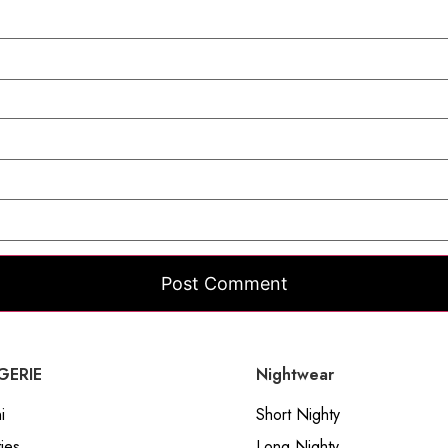
GERIE
Nightwear
i
Short Nighty
ies
Long Nighty