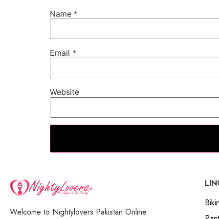
Name
*
Email
*
Website
LIN
Bikin
Welcome to Nightylovers Pakistan Online
Pant