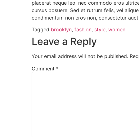
placerat neque leo, nec commodo eros ultrices
cursus posuere. Sed et rutrum felis, vel aliq
condimentum non eros non, consectetur auctor
Tagged
brooklyn
,
fashion
,
style
,
women
Leave a Reply
Your email address will not be published.
Req
Comment
*