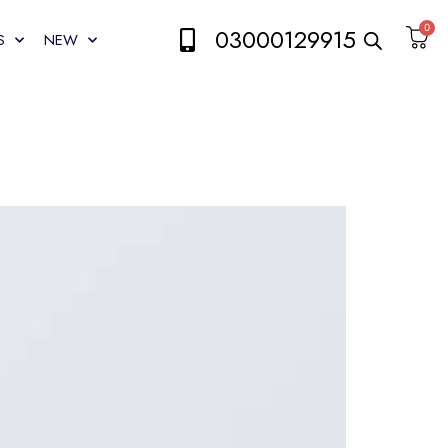
0
03000129915
S
NEW