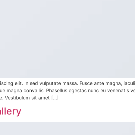
cing elit. In sed vulputate massa. Fusce ante magna, iaculis 
e magna convallis. Phasellus egestas nunc eu venenatis veh
te. Vestibulum sit amet […]
llery