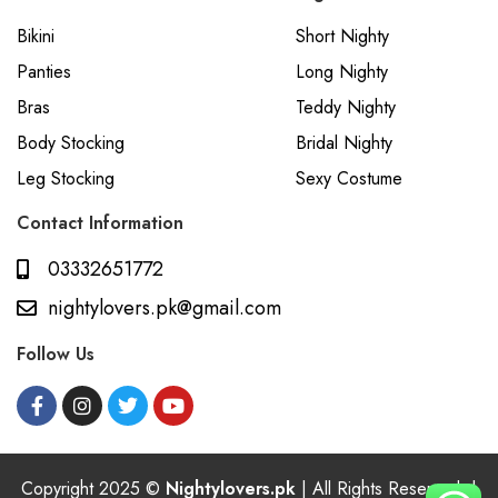
Bikini
Short Nighty
Panties
Long Nighty
Bras
Teddy Nighty
Body Stocking
Bridal Nighty
Leg Stocking
Sexy Costume
Contact Information
03332651772
nightylovers.pk@gmail.com
Follow Us
Copyright 2025 ©
Nightylovers.pk
| All Rights Reserved. |