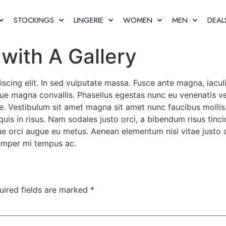
STOCKINGS
LINGERIE
WOMEN
MEN
DEAL
 with A Gallery
cing elit. In sed vulputate massa. Fusce ante magna, iaculis 
e magna convallis. Phasellus egestas nunc eu venenatis veh
te. Vestibulum sit amet magna sit amet nunc faucibus mollis. 
quis in risus. Nam sodales justo orci, a bibendum risus tinci
ue orci augue eu metus. Aenean elementum nisi vitae justo a
emper mi tempus ac.
uired fields are marked
*